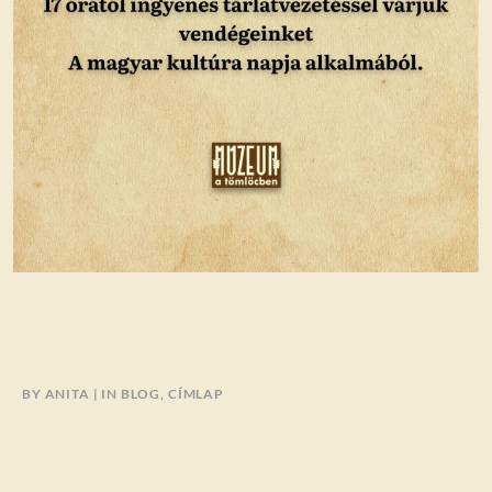
BY
ANITA
IN
BLOG
,
CÍMLAP