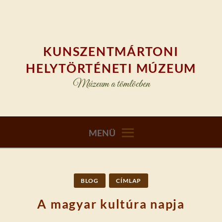
Skip
to
content
KUNSZENTMÁRTONI
HELYTÖRTÉNETI MÚZEUM
Múzeum a tömlöcben
MENÜ
BLOG
CÍMLAP
A magyar kultúra napja