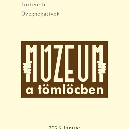
Történeti
Üvegnegatívok
2025. január