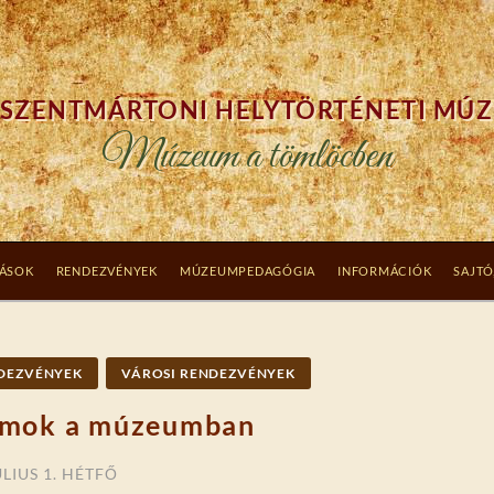
SZENTMÁRTONI HELYTÖRTÉNETI MÚ
Múzeum a tömlöcben
TÁSOK
RENDEZVÉNYEK
MÚZEUMPEDAGÓGIA
INFORMÁCIÓK
SAJTÓ
DEZVÉNYEK
VÁROSI RENDEZVÉNYEK
ramok a múzeumban
ÚLIUS 1. HÉTFŐ