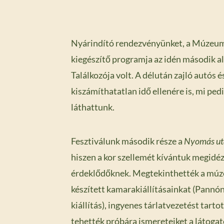
Nyárindító rendezvényünket, a Múzeumo
kiegészítő programja az idén második
Találkozója volt. A délután zajló autós
kiszámíthatatlan idő ellenére is, mi pe
láthattunk.
Fesztiválunk második része a
Nyomás utá
hiszen a kor szellemét kívántuk megidé
érdeklődőknek. Megtekinthették a múzeu
készített kamarakiállításainkat (Pannó
kiállítás), ingyenes tárlatvezetést tart
tehették próbára ismereteiket a látogat