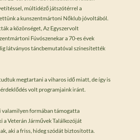
títéssel, múltidéző játszótérrel a
ttünk a kunszentmártoni Nőklub jóvoltából.
tták a közönséget, Az Egyszervolt
entmártoni Fúvószenekar a 70-es évek
dig látványos táncbemutatóval színesítették
udtuk megtartani a viharos idő miatt, de így is
érdeklődés volt programjaink iránt.
i valamilyen formában támogatta
ki a Veterán Járművek Találkozóját
 aki a friss, hideg szódát biztosította.