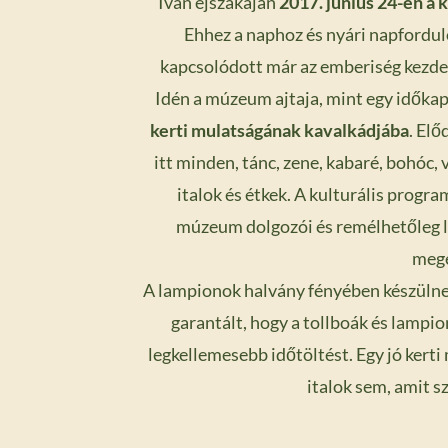
Iván éjszakáján
2017. június 24-én a
Ehhez a naphoz és nyári napfordul
kapcsolódott már az emberiség kezdete
Idén a múzeum ajtaja, mint egy időkap
kerti mulatságának kavalkádjába
. Elő
itt minden, tánc, zene, kabaré, bohóc, 
italok és étkek. A kulturális progra
múzeum dolgozói és remélhetőleg lá
mege
A lampionok halvány fényében készülnek 
garantált, hogy a tollboák és lampi
legkellemesebb időtöltést. Egy jó kert
italok sem, amit s