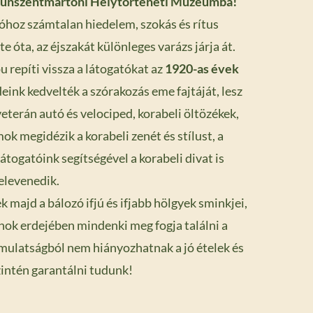
 kunszentmártoni Helytörténeti Múzeumba!
óhoz számtalan hiedelem, szokás és rítus
 óta, az éjszakát különleges varázs járja át.
u repí
ti vissza a látogatókat az
1920-as évek
deink kedvelték a szórakozás eme fajtáját, lesz
veterán autó és velociped, korabeli öltözékek,
mok megidézik a korabeli zenét és stílust, a
togatóink segítségével a korabeli divat is
levenedik.
majd a bálozó ifjú és ifjabb hölgyek sminkjei,
onok erdejében mindenki meg fogja találni a
i mulatságból nem hiányozhatnak a jó ételek és
zintén garantálni tudunk!