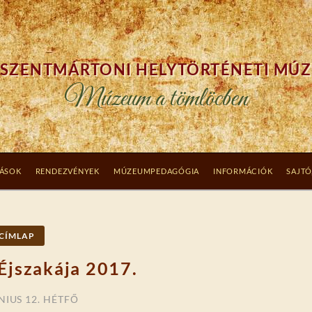
SZENTMÁRTONI HELYTÖRTÉNETI MÚ
Múzeum a tömlöcben
TÁSOK
RENDEZVÉNYEK
MÚZEUMPEDAGÓGIA
INFORMÁCIÓK
SAJTÓ
CÍMLAP
jszakája 2017.
NIUS 12. HÉTFŐ