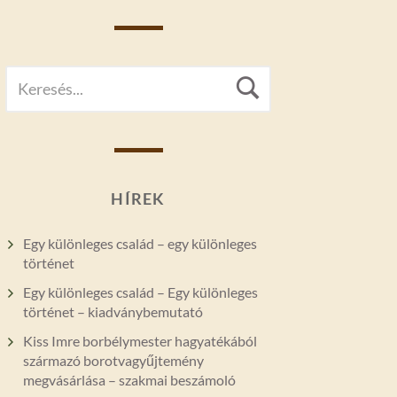
SEARCH
Search
FOR:
HÍREK
Egy különleges család – egy különleges
történet
Egy különleges család – Egy különleges
történet – kiadványbemutató
Kiss Imre borbélymester hagyatékából
származó borotvagyűjtemény
megvásárlása – szakmai beszámoló