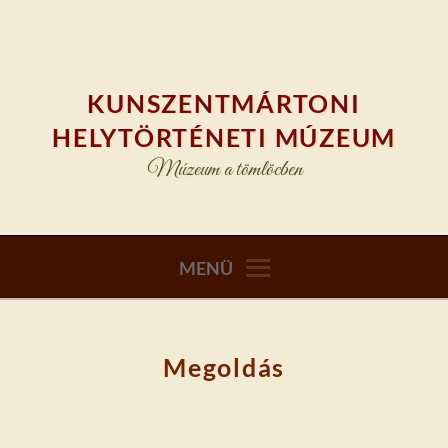
Skip
to
content
KUNSZENTMÁRTONI
HELYTÖRTÉNETI MÚZEUM
Múzeum a tömlöcben
MENÜ
Megoldás