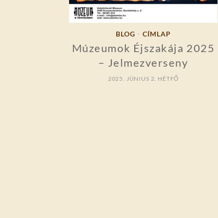
BLOG
CÍMLAP
•
Múzeumok Éjszakája 2025
– Jelmezverseny
2025. JÚNIUS 2. HÉTFŐ