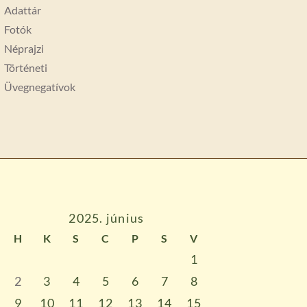
Adattár
Fotók
Néprajzi
Történeti
Üvegnegatívok
2025. június
H
K
S
C
P
S
V
1
2
3
4
5
6
7
8
9
10
11
12
13
14
15