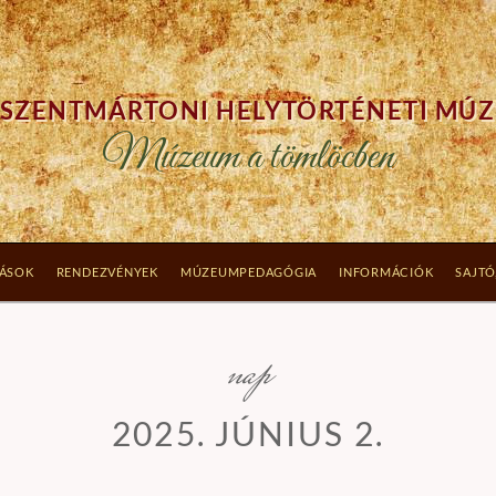
SZENTMÁRTONI HELYTÖRTÉNETI MÚ
Múzeum a tömlöcben
TÁSOK
RENDEZVÉNYEK
MÚZEUMPEDAGÓGIA
INFORMÁCIÓK
SAJTÓ
nap
2025. JÚNIUS 2.