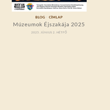
BLOG
CÍMLAP
•
Múzeumok Éjszakája 2025
2025. JÚNIUS 2. HÉTFŐ