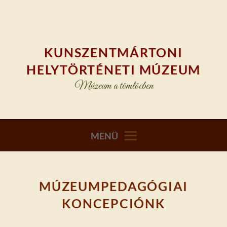
Skip
to
content
KUNSZENTMÁRTONI
HELYTÖRTÉNETI MÚZEUM
Múzeum a tömlöcben
MENÜ
MÚZEUMPEDAGÓGIAI
KONCEPCIÓNK