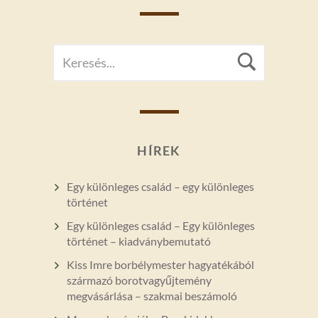
SEARCH
Searc
FOR:
HÍREK
Egy különleges család – egy különleges
történet
Egy különleges család – Egy különleges
történet – kiadványbemutató
Kiss Imre borbélymester hagyatékából
származó borotvagyűjtemény
megvásárlása – szakmai beszámoló