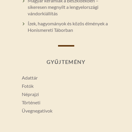
Magyar kerámiák a Beszkidekben –
sikeresen megnyílt a lengyelországi
vándorkiállítás
Ízek, hagyományok és közös élmények a
Honismereti Táborban
GYŰJTEMÉNY
Adattár
Fotók
Néprajzi
Történeti
Üvegnegatívok