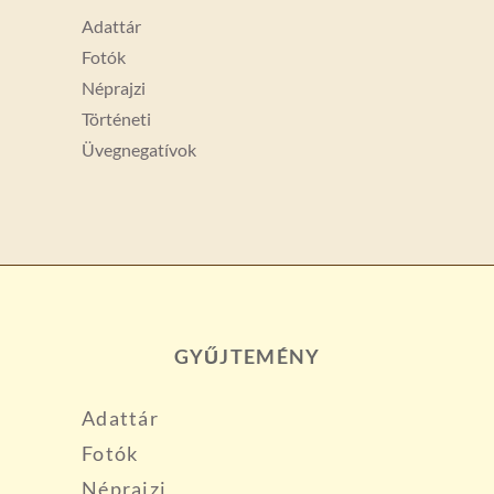
Adattár
Fotók
Néprajzi
Történeti
Üvegnegatívok
GYŰJTEMÉNY
Adattár
Fotók
Néprajzi