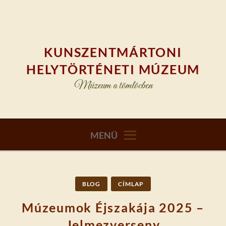
Skip
to
content
KUNSZENTMÁRTONI
HELYTÖRTÉNETI MÚZEUM
Múzeum a tömlöcben
MENÜ
BLOG
CÍMLAP
Múzeumok Éjszakája 2025 –
Jelmezverseny