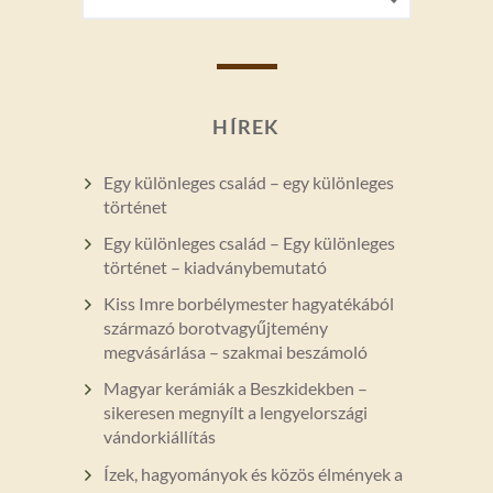
FOR:
HÍREK
Egy különleges család – egy különleges
történet
Egy különleges család – Egy különleges
történet – kiadványbemutató
Kiss Imre borbélymester hagyatékából
származó borotvagyűjtemény
megvásárlása – szakmai beszámoló
Magyar kerámiák a Beszkidekben –
sikeresen megnyílt a lengyelországi
vándorkiállítás
Ízek, hagyományok és közös élmények a