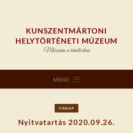
Skip
to
content
KUNSZENTMÁRTONI
HELYTÖRTÉNETI MÚZEUM
Múzeum a tömlöcben
MENÜ
CÍMLAP
Nyitvatartás 2020.09.26.