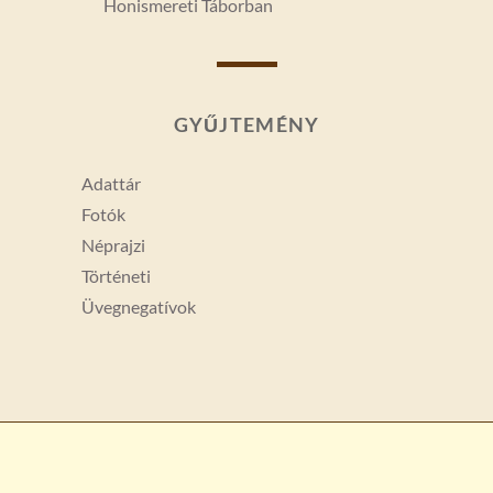
Honismereti Táborban
GYŰJTEMÉNY
Adattár
Fotók
Néprajzi
Történeti
Üvegnegatívok