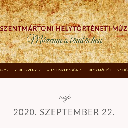
SZENTMÁRTONI HELYTÖRTÉNETI MÚ
Múzeum a tömlöcben
TÁSOK
RENDEZVÉNYEK
MÚZEUMPEDAGÓGIA
INFORMÁCIÓK
SAJTÓ
nap
2020. SZEPTEMBER 22.