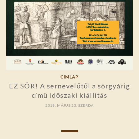
CÍMLAP
EZ SÖR! A sernevelőtől a sörgyárig
című időszaki kiállítás
2018. MÁJUS 23. SZERDA