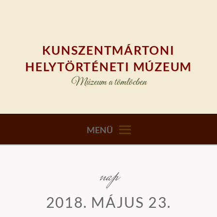
Skip
to
content
KUNSZENTMÁRTONI
HELYTÖRTÉNETI MÚZEUM
Múzeum a tömlöcben
MENÜ
nap
2018. MÁJUS 23.