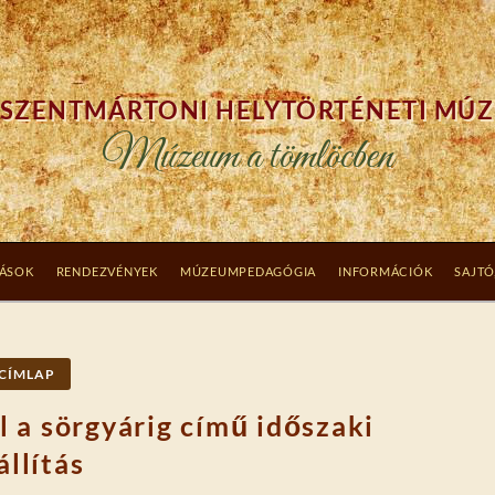
SZENTMÁRTONI HELYTÖRTÉNETI MÚ
Múzeum a tömlöcben
TÁSOK
RENDEZVÉNYEK
MÚZEUMPEDAGÓGIA
INFORMÁCIÓK
SAJTÓ
CÍMLAP
 a sörgyárig című időszaki
állítás