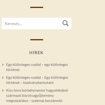
SEARCH
Search
FOR:
HÍREK
Egy különleges család – egy különleges
történet
Egy különleges család – Egy különleges
történet – kiadványbemutató
Kiss Imre borbélymester hagyatékából
származó borotvagyűjtemény
megvásárlása – szakmai beszámoló