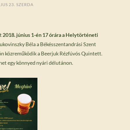
JUS 23. SZERDA
őt
2018. június 1-én 17 órára a Helytörténeti
Bukovinszky Béla a Békésszentandrási Szent
ón közreműködik a Beerjuk Rézfúvós Quintett.
énet egy könnyed nyári délutánon.