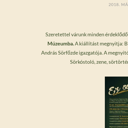
2018. MÁ
Szeretettel várunk minden érdeklőd
Múzeumba.
A kiállítást megnyitja: 
András Sörfőzde igazgatója. A megnyit
Sörkóstoló, zene, sörtört