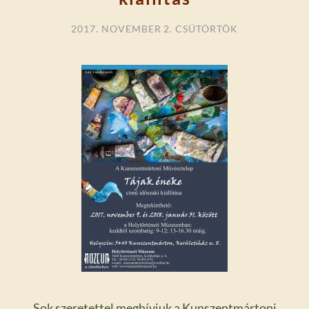
2017. NOVEMBER 2. CSÜTÖRTÖK
Sok szeretettel meghívjuk a Kunszentmártoni