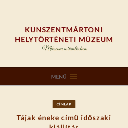
Skip
to
content
KUNSZENTMÁRTONI
HELYTÖRTÉNETI MÚZEUM
Múzeum a tömlöcben
MENÜ
CÍMLAP
Tájak éneke című időszaki
kiállítás