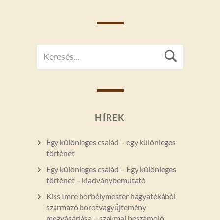
SEARCH
Searc
FOR:
HÍREK
Egy különleges család – egy különleges
történet
Egy különleges család – Egy különleges
történet – kiadványbemutató
Kiss Imre borbélymester hagyatékából
származó borotvagyűjtemény
megvásárlása – szakmai beszámoló