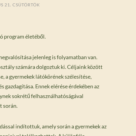
US 21. CSÜTÖRTÖK
 program életéből.
valósítása jelenleg is folyamatban van.
sztály számára dolgoztuk ki. Céljaink között
e, a gyermekek látókörének szélesítése,
lés gazdagítása. Ennek elérése érdekében az
lynek sokrétű felhasználhatóságával
t során.
ással indítottuk, amely során a gyermekek az