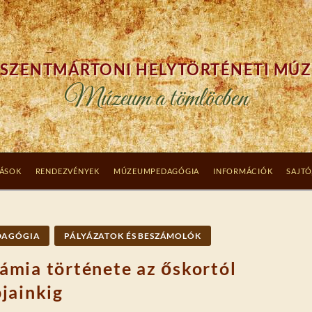
SZENTMÁRTONI HELYTÖRTÉNETI MÚ
Múzeum a tömlöcben
TÁSOK
RENDEZVÉNYEK
MÚZEUMPEDAGÓGIA
INFORMÁCIÓK
SAJTÓ
DAGÓGIA
PÁLYÁZATOK ÉS BESZÁMOLÓK
rámia története az őskortól
jainkig