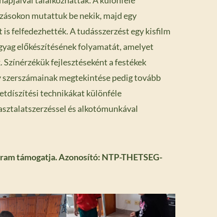
pjaival találkozhattak. A különféle
zásokon mutattuk be nekik, majd egy
is felfedezhették. A tudásszerzést egy kisfilm
agyag előkészítésének folyamatát, amelyet
. Színérzékük fejlesztéseként a festékek
y szerszámainak megtekintése pedig tovább
letdíszítési technikákat különféle
asztalatszerzéssel és alkotómunkával
gram támogatja. Azonosító: NTP-THETSEG-