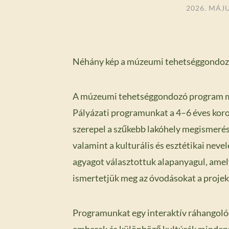
2026. MÁJ
Néhány kép a múzeumi tehetséggondozó
A múzeumi tehetséggondozó program meg
Pályázati programunkat a 4–6 éves koro
szerepel a szűkebb lakóhely megismerés
valamint a kulturális és esztétikai neve
agyagot választottuk alapanyagul, ame
ismertetjük meg az óvodásokat a projek
Programunkat egy interaktív ráhangolód