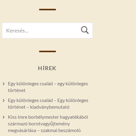
SEARCH
Search
FOR:
HÍREK
Egy különleges család – egy különleges
történet
Egy különleges család – Egy különleges
történet – kiadványbemutató
Kiss Imre borbélymester hagyatékából
származó borotvagyűjtemény
megvásárlása – szakmai beszámoló