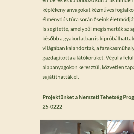
emberek és különböző kultúrák mindenna
képlékeny anyagokat kézműves foglalko
élménydús túra során őseink életmódját 
is segítette, amelyből megismerték az 
később a gyakorlatban is kipróbálhattak
világában kalandoztak, a fazekasműhel
gazdagította a látókörüket. Végül a felü
alapanyagokon keresztül, közvetlen tap
sajátíthatták el.
Projektünket a Nemzeti Tehetség Pro
25-0222