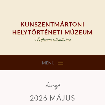
Skip
to
content
KUNSZENTMÁRTONI
HELYTÖRTÉNETI MÚZEUM
Múzeum a tömlöcben
MENÜ
hónap
2026 MÁJUS