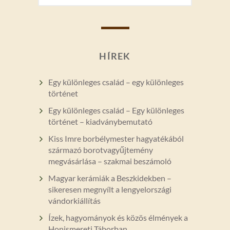
HÍREK
Egy különleges család – egy különleges
történet
Egy különleges család – Egy különleges
történet – kiadványbemutató
Kiss Imre borbélymester hagyatékából
származó borotvagyűjtemény
megvásárlása – szakmai beszámoló
Magyar kerámiák a Beszkidekben –
sikeresen megnyílt a lengyelországi
vándorkiállítás
Ízek, hagyományok és közös élmények a
Honismereti Táborban