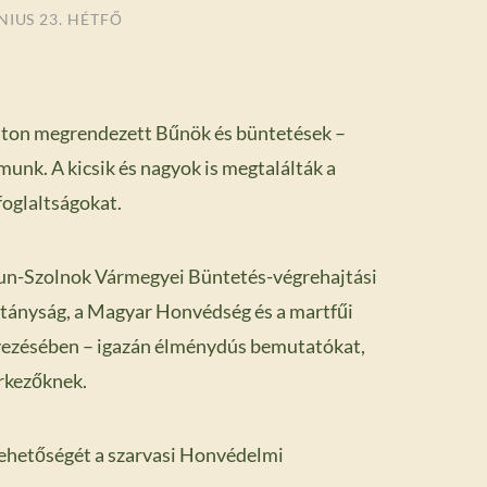
NIUS 23. HÉTFŐ
aton megrendezett Bűnök és büntetések –
unk. A kicsik és nagyok is megtalálták a
foglaltságokat.
ykun-Szolnok Vármegyei Büntetés-végrehajtási
tányság, a Magyar Honvédség és a martfűi
rvezésében – igazán élménydús bemutatókat,
rkezőknek.
lehetőségét a szarvasi Honvédelmi