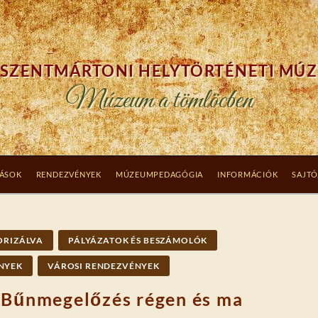
SZENTMÁRTONI HELYTÖRTÉNETI MÚ
Múzeum a tömlöcben
TÁSOK
RENDEZVÉNYEK
MÚZEUMPEDAGÓGIA
INFORMÁCIÓK
SAJTÓ
ORIZÁLVA
PÁLYÁZATOK ÉS BESZÁMOLÓK
NYEK
VÁROSI RENDEZVÉNYEK
 Bűnmegelőzés régen és ma