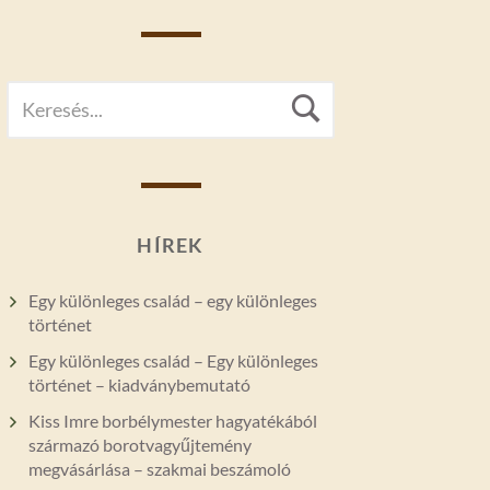
SEARCH
Search
FOR:
HÍREK
Egy különleges család – egy különleges
történet
Egy különleges család – Egy különleges
történet – kiadványbemutató
Kiss Imre borbélymester hagyatékából
származó borotvagyűjtemény
megvásárlása – szakmai beszámoló