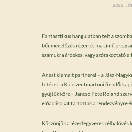
2025. JÚ
Fantasztikus hangulatban telt a szomb
bűnmegelőzés régen és ma című
program
számukra érdekes, vagy szórakoztató el
Az est kiemelt partnerei – a Jász-Nag
Intézet, a Kunszentmártoni Rendőrkapi
gyűjtők köre – Jancsó Pete Roland sze
előadásokat tartottak a rendezvényre é
Köszönjük a lézerfegyveres célbalövés 