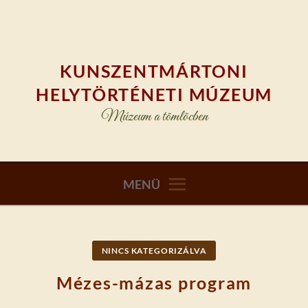
Skip
to
content
KUNSZENTMÁRTONI
HELYTÖRTÉNETI MÚZEUM
Múzeum a tömlöcben
MENÜ
NINCS KATEGORIZÁLVA
Mézes-mázas program