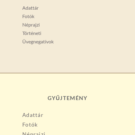
Adattár
Fotók
Néprajzi
Történeti
Üvegnegatívok
GYŰJTEMÉNY
Adattár
Fotók
Néprajzi