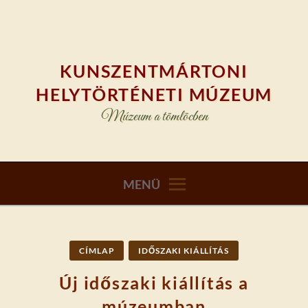
Skip
to
content
KUNSZENTMÁRTONI
HELYTÖRTÉNETI MÚZEUM
Múzeum a tömlöcben
MENÜ
CÍMLAP
IDŐSZAKI KIÁLLÍTÁS
Új időszaki kiállítás a
múzeumban