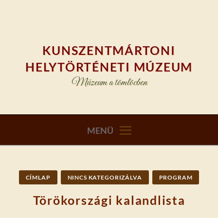
Skip
to
content
KUNSZENTMÁRTONI
HELYTÖRTÉNETI MÚZEUM
Múzeum a tömlöcben
MENÜ
CÍMLAP
NINCS KATEGORIZÁLVA
PROGRAM
Törökországi kalandlista