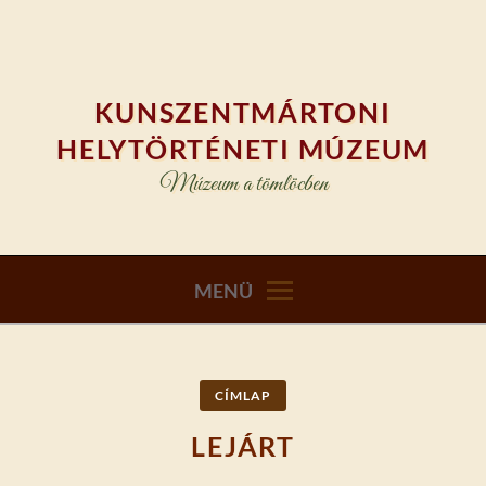
Skip
to
content
KUNSZENTMÁRTONI
HELYTÖRTÉNETI MÚZEUM
Múzeum a tömlöcben
MENÜ
CÍMLAP
LEJÁRT