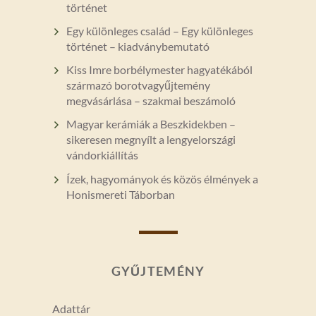
történet
Egy különleges család – Egy különleges
történet – kiadványbemutató
Kiss Imre borbélymester hagyatékából
származó borotvagyűjtemény
megvásárlása – szakmai beszámoló
Magyar kerámiák a Beszkidekben –
sikeresen megnyílt a lengyelországi
vándorkiállítás
Ízek, hagyományok és közös élmények a
Honismereti Táborban
GYŰJTEMÉNY
Adattár