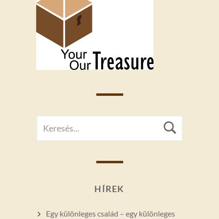
SEARCH
Searc
FOR:
HÍREK
Egy különleges család – egy különleges