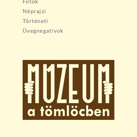
Fotók
Néprajzi
Történeti
Üvegnegatívok