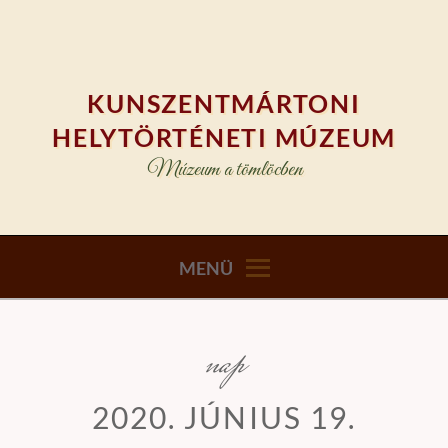
Skip
to
content
KUNSZENTMÁRTONI
HELYTÖRTÉNETI MÚZEUM
Múzeum a tömlöcben
MENÜ
nap
2020. JÚNIUS 19.