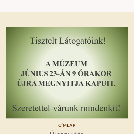
CÍMLAP
Újranyitás