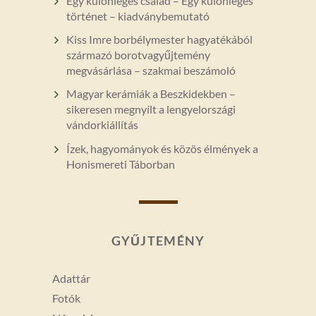
Egy különleges család – Egy különleges
történet – kiadványbemutató
Kiss Imre borbélymester hagyatékából
származó borotvagyűjtemény
megvásárlása – szakmai beszámoló
Magyar kerámiák a Beszkidekben –
sikeresen megnyílt a lengyelországi
vándorkiállítás
Ízek, hagyományok és közös élmények a
Honismereti Táborban
GYŰJTEMÉNY
Adattár
Fotók