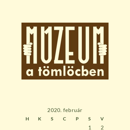
2020. február
H
K
S
C
P
S
V
1
2