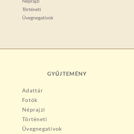
Néprajzi
Történeti
Üvegnegatívok
GYŰJTEMÉNY
Adattár
Fotók
Néprajzi
Történeti
Üvegnegatívok