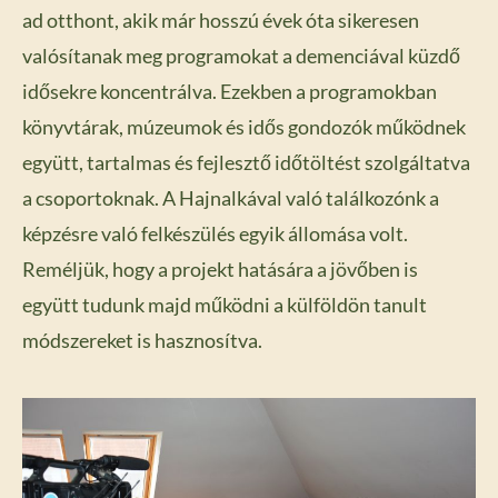
ad otthont, akik már hosszú évek óta sikeresen
valósítanak meg programokat a demenciával küzdő
idősekre koncentrálva. Ezekben a programokban
könyvtárak, múzeumok és idős gondozók működnek
együtt, tartalmas és fejlesztő időtöltést szolgáltatva
a csoportoknak. A Hajnalkával való találkozónk a
képzésre való felkészülés egyik állomása volt.
Reméljük, hogy a projekt hatására a jövőben is
együtt tudunk majd működni a külföldön tanult
módszereket is hasznosítva.