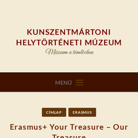
Skip
to
content
KUNSZENTMÁRTONI
HELYTÖRTÉNETI MÚZEUM
Múzeum a tömlöcben
MENÜ
CÍMLAP
ERASMUS
Erasmus+ Your Treasure – Our
Treasure