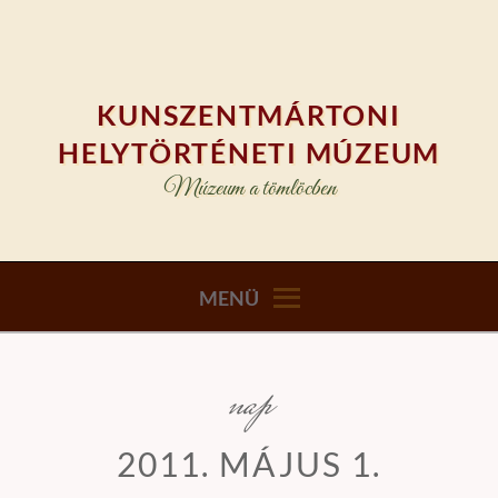
Skip
to
content
KUNSZENTMÁRTONI
HELYTÖRTÉNETI MÚZEUM
Múzeum a tömlöcben
MENÜ
nap
2011. MÁJUS 1.