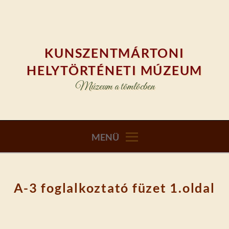
Skip
to
content
KUNSZENTMÁRTONI
HELYTÖRTÉNETI MÚZEUM
Múzeum a tömlöcben
MENÜ
A-3 foglalkoztató füzet 1.oldal