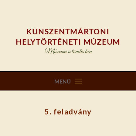
Skip
to
content
KUNSZENTMÁRTONI
HELYTÖRTÉNETI MÚZEUM
Múzeum a tömlöcben
MENÜ
5. feladvány