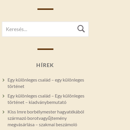
SEARCH
Search
FOR:
HÍREK
Egy különleges család – egy különleges
történet
Egy különleges család – Egy különleges
történet – kiadványbemutató
Kiss Imre borbélymester hagyatékából
származó borotvagyűjtemény
megvásárlása – szakmai beszámoló