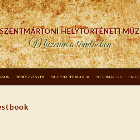
SZENTMÁRTONI HELYTÖRTÉNETI MÚ
Múzeum a tömlöcben
TÁSOK
RENDEZVÉNYEK
MÚZEUMPEDAGÓGIA
INFORMÁCIÓK
SAJTÓ
estbook