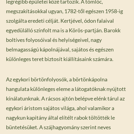
legrégibb épületei közé tartozik. A tömlöc,
megszakításokkal ugyan, 1782-től egészen 1958-ig
szolgálta eredeti célját. Kertjével, ódon falaival
egyedülálló színfolt ma is a Körös-partján. Barokk
boltíves folyosóival és helyiségeivel, nagy
belmagasságú kápolnájával, sajátos és egészen
különleges teret biztosít kiállításaink számára.
Az egykori börtönfolyosók, a börtönkápolna
hangulata különleges eleme a látogatóknak nyújtott
kínálatunknak. A rácsos ajtón belépve elénk tárul az
egykori áristom sajátos világa, ahol valamikor a
nagykun kapitány által elítélt rabok töltötték le
büntetésüket. A szájhagyomány szerint neves