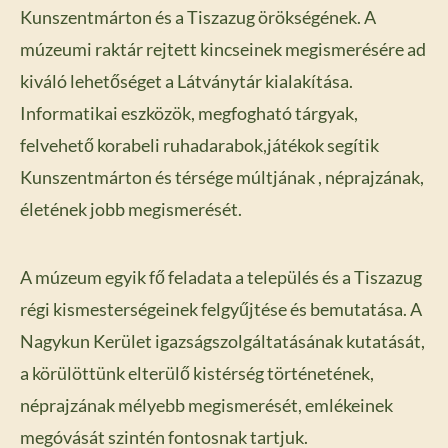
Kunszentmárton és a Tiszazug örökségének. A
múzeumi raktár rejtett kincseinek megismerésére ad
kiváló lehetőséget a Látványtár kialakítása.
Informatikai eszközök, megfogható tárgyak,
felvehető korabeli ruhadarabok,játékok segítik
Kunszentmárton és térsége múltjának , néprajzának,
életének jobb megismerését.
A múzeum egyik fő feladata a település és a Tiszazug
régi kismesterségeinek felgyűjtése és bemutatása. A
Nagykun Kerület igazságszolgáltatásának kutatását,
a körülöttünk elterülő kistérség történetének,
néprajzának mélyebb megismerését, emlékeinek
megóvását szintén fontosnak tartjuk.