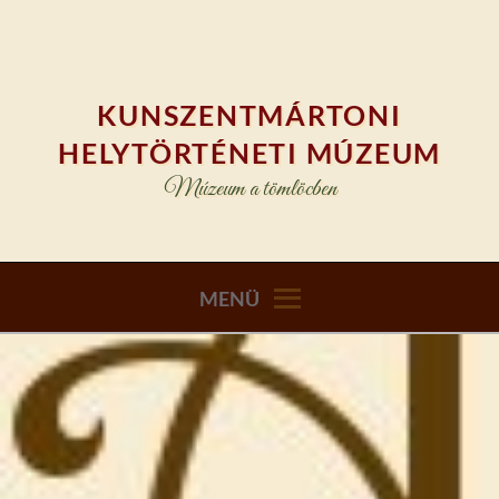
Skip
to
content
KUNSZENTMÁRTONI
HELYTÖRTÉNETI MÚZEUM
Múzeum a tömlöcben
MENÜ