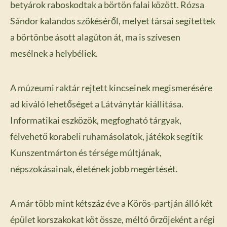
betyárok raboskodtak a börtön falai között. Rózsa
Sándor kalandos szökéséről, melyet társai segítettek
a börtönbe ásott alagúton át, ma is szívesen
mesélnek a helybéliek.
A múzeumi raktár rejtett kincseinek megismerésére
ad kiváló lehetőséget a Látványtár kiállítása.
Informatikai eszközök, megfogható tárgyak,
felvehető korabeli ruhamásolatok, játékok segítik
Kunszentmárton és térsége múltjának,
népszokásainak, életének jobb megértését.
A már több mint kétszáz éve a Körös-partján álló két
épület korszakokat köt össze, méltó őrzőjeként a régi