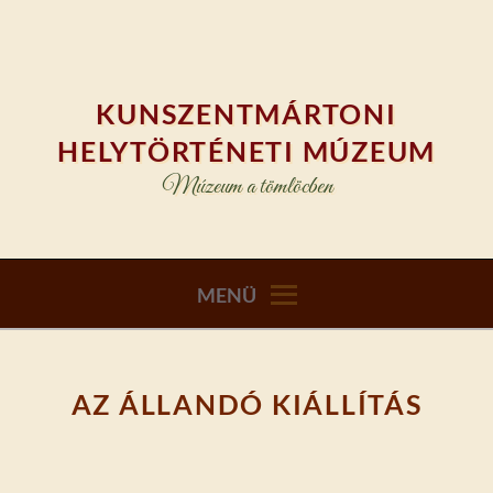
Skip
to
content
KUNSZENTMÁRTONI
HELYTÖRTÉNETI MÚZEUM
Múzeum a tömlöcben
MENÜ
AZ ÁLLANDÓ KIÁLLÍTÁS