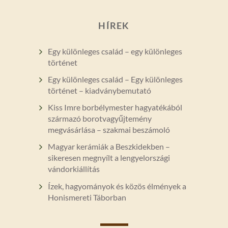
HÍREK
Egy különleges család – egy különleges
történet
Egy különleges család – Egy különleges
történet – kiadványbemutató
Kiss Imre borbélymester hagyatékából
származó borotvagyűjtemény
megvásárlása – szakmai beszámoló
Magyar kerámiák a Beszkidekben –
sikeresen megnyílt a lengyelországi
vándorkiállítás
Ízek, hagyományok és közös élmények a
Honismereti Táborban