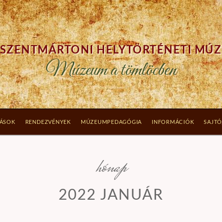
SZENTMÁRTONI HELYTÖRTÉNETI MÚ
Múzeum a tömlöcben
TÁSOK
RENDEZVÉNYEK
MÚZEUMPEDAGÓGIA
INFORMÁCIÓK
SAJTÓ
hónap
2022 JANUÁR