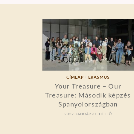
CÍMLAP
ERASMUS
•
Your Treasure – Our
Treasure: Második képzés
Spanyolországban
2022. JANUÁR 31. HÉTFŐ