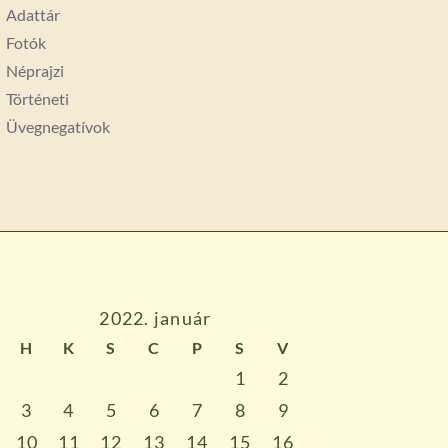
Adattár
Fotók
Néprajzi
Történeti
Üvegnegatívok
2022. január
H
K
S
C
P
S
V
1
2
3
4
5
6
7
8
9
10
11
12
13
14
15
16