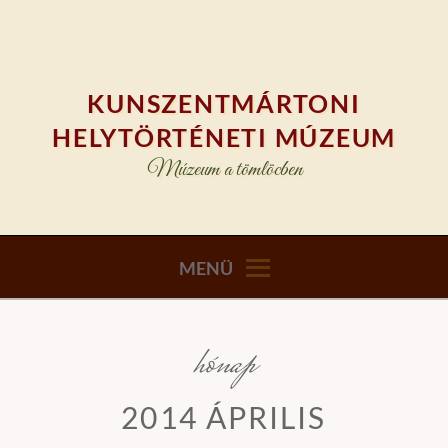
Skip
to
content
KUNSZENTMÁRTONI
HELYTÖRTÉNETI MÚZEUM
Múzeum a tömlöcben
MENÜ
hónap
2014 ÁPRILIS