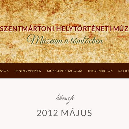
SZENTMÁRTONI HELYTÖRTÉNETI MÚ
Múzeum a tömlöcben
TÁSOK
RENDEZVÉNYEK
MÚZEUMPEDAGÓGIA
INFORMÁCIÓK
SAJTÓ
hónap
2012 MÁJUS