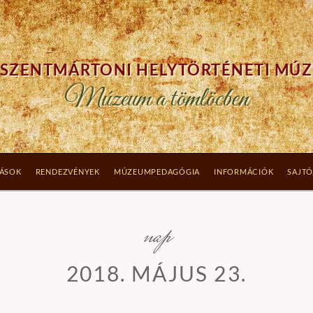
SZENTMÁRTONI HELYTÖRTÉNETI MÚ
Múzeum a tömlöcben
TÁSOK
RENDEZVÉNYEK
MÚZEUMPEDAGÓGIA
INFORMÁCIÓK
SAJTÓ
nap
2018. MÁJUS 23.