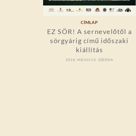
CÍMLAP
EZ SÖR! A sernevelőtől a
sörgyárig című időszaki
kiállítás
2018. MÁJUS 23. SZERDA